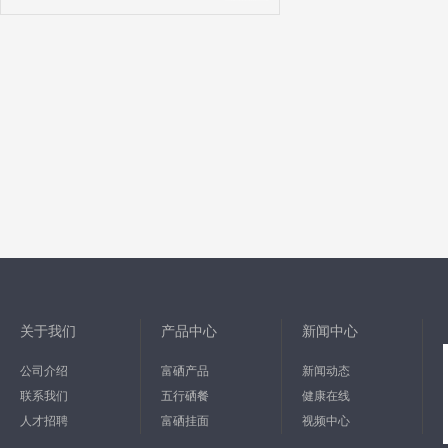
关于我们
产品中心
新闻中心
公司介绍
富硒产品
新闻动态
联系我们
五行硒餐
健康在线
人才招聘
富硒挂面
视频中心